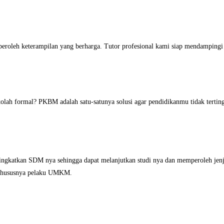
peroleh keterampilan yang berharga. Tutor profesional kami siap mendamping
ekolah formal? PKBM adalah satu-satunya solusi agar pendidikanmu tidak terti
ingkatkan SDM nya sehingga dapat melanjutkan studi nya dan memperoleh jenjan
 khususnya pelaku UMKM.